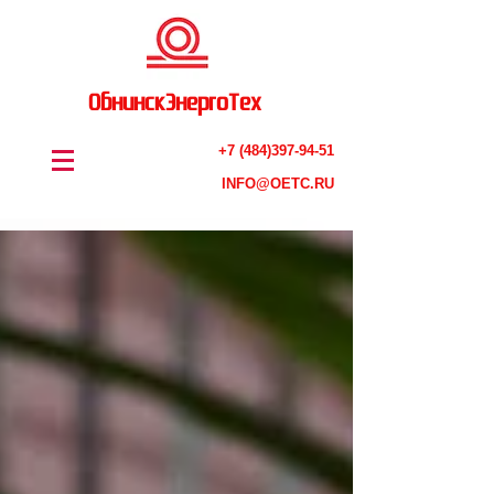
ОбнинскЭнергоТех
+7 (484)397-94-51
INFO@OETC.RU