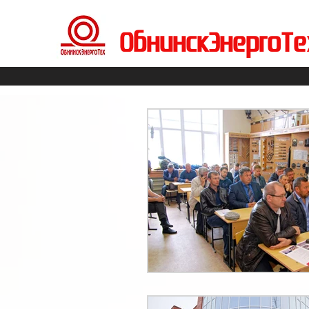
ОбнинскЭнергоТе