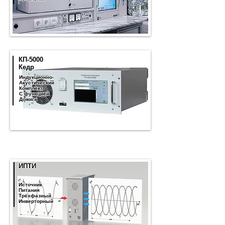
КП-5000
Кедр
Индукционно-
Акустический
Комплект
С функцией
Дожига
ИПТИ
Источник
Питания
Трёхфазный
Инверторный